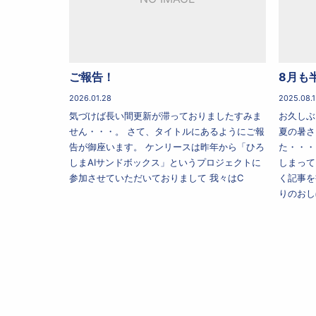
ご報告！
8月も
2026.01.28
2025.08.1
気づけば長い間更新が滞っておりましたすみま
お久しぶ
せん・・・。 さて、タイトルにあるようにご報
夏の暑さ
告が御座います。 ケンリースは昨年から「ひろ
た・・・
しまAIサンドボックス」というプロジェクトに
しまって
参加させていただいておりまして 我々はC
く記事を
りのおし