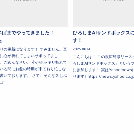
半ばまでやってきました！
ひろしまAIサンドボックス
す！
3
りの更新になります！ すみません。真
2025.06.14
に心が折れてしまいサボってまし
こんにちは！ この度広島県リース
。ごめんなさい。 心がポッキリ折れて
ろしまAIサンドボックス」という
いる間にお盆の時期が来ており忙しな
に参加します！ 実はYahoo!new
書いております。 さて、そんな久しぶ
ります⇩ https://news.yahoo.co.jp/
ぼ